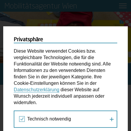
Mobilitätsagentur Wien
Privatsphäre
Diese Website verwendet Cookies bzw.
vergleichbare Technologien, die für die
Funktionalität der Website notwendig sind. Alle
Informationen zu den verwendeten Diensten
STARTSEITE
PRIVAT: BILDUNG ALT
BESTELLUNG
finden Sie in der jeweiligen Kategorie. Ihre
MOBILITÄTSBOX FÜR KINDER
Cookie-Einstellungen können Sie in der
Datenschutzerklärung
dieser Website auf
Wunsch jederzeit individuell anpassen oder
Bestellung Mobilitätsbox für Kinder
widerrufen.
Die Mobilitätsbox für Kindergartenkinder
Technisch notwendig
Mit der kostenlosen
Kindergarten-Mobilitätsbox
kommen