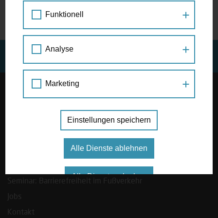
Initiativbewerbungen senden Sie bitte
Funktionell
an
office@mobilitaetsagentur.at
Analyse
Jetzt Newsletter bestellen
Marketing
Startseite
Über uns
Einstellungen speichern
Das Team
Presse
Alle Dienste ablehnen
Sharing Mobility
Alle Dienste erlauben
Seminar: Barrierefreiheit im Fußverkehr
Jobs
Kontakt