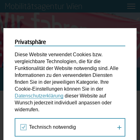
Mobilitätsagentur Wien
Privatsphäre
Diese Website verwendet Cookies bzw.
vergleichbare Technologien, die für die
Funktionalität der Website notwendig sind. Alle
Informationen zu den verwendeten Diensten
STARTSEITE
PRIVAT: BILDUNG ALT
KOSTENLOSE
finden Sie in der jeweiligen Kategorie. Ihre
RADFAHRKURSE FÜR VOLKSSCHULE & SEKUNDARSTUFE I
Cookie-Einstellungen können Sie in der
Datenschutzerklärung
dieser Website auf
Wunsch jederzeit individuell anpassen oder
Kostenlose Radfahrkurse für
widerrufen.
Volksschule & Sekundarstufe I
Technisch notwendig
Radfahrkurse für die Volksschule