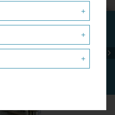
OGISTIK-FUHRPARK
PROJEKT, AKTION # 8
 und den benachbarten Baugruppenhäusern