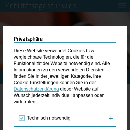
Mobilitätsagentur Wien
Privatsphäre
Diese Website verwendet Cookies bzw.
vergleichbare Technologien, die für die
Funktionalität der Website notwendig sind. Alle
Informationen zu den verwendeten Diensten
finden Sie in der jeweiligen Kategorie. Ihre
STARTSEITE
PRESSE
AKTION FAHRRADLICHT 2017
Cookie-Einstellungen können Sie in der
Datenschutzerklärung
dieser Website auf
Wunsch jederzeit individuell anpassen oder
Aktion Fahrradlicht 2017
widerrufen.
Aktion Fahrradlicht: Gut beleuchtet durch den
Technisch notwendig
Herbst radeln