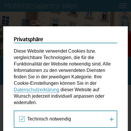
Mobilitätsagentur Wien
Privatsphäre
Diese Website verwendet Cookies bzw.
vergleichbare Technologien, die für die
Funktionalität der Website notwendig sind. Alle
STARTSEITE
PRESSE
STADT WIEN SCHAFFT
Informationen zu den verwendeten Diensten
FINANZIELLE FÖRDERUNG VON TRANSPORTFAHRRÄDERN
finden Sie in der jeweiligen Kategorie. Ihre
FÜR PRIVATE UND UNTERNEHMEN
Cookie-Einstellungen können Sie in der
Datenschutzerklärung
dieser Website auf
Wunsch jederzeit individuell anpassen oder
Stadt Wien schafft finanzielle
widerrufen.
Förderung von Transportfahrrädern für
Private und Unternehmen
Technisch notwendig