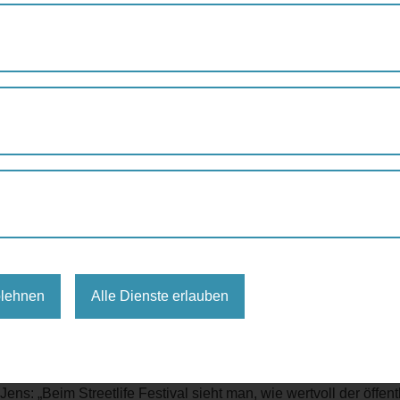
IVAL 2016: VOLLER ERFOLG
16: Voller Erfolg
e Wiens größtes Wohnzimmer in der. Das Streetlife Festi
nkt der Europäischen Mobilitätswoche in Wien.
at die Mobilitätsagentur zum Streetlife Festival eingeladen. 28
ekommen und haben in Wiens größtem Wohnzimmer den öffentli
et den spektakulären Höhepunkt der Europäischen Mobilitätswoch
blehnen
Alle Dienste erlauben
em Streetlife Festival wurde ein starkes und positives Zeichen f
n und Lebensqualität gesetzt.“
ens: „Beim Streetlife Festival sieht man, wie wertvoll der öffent