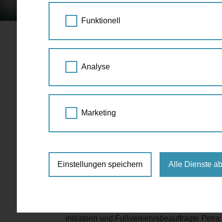
STARTSEITE
PRESSE
STREETLIFE FEST
Funktionell
Streetlife Festival 20
Analyse
28.000 Menschen besuchten am Wochenend
der Babenbergerstraße bildet den Höhepu
Marketing
Wien, 18. September 2016.
Zum dritten Mal h
Personen sind in die Babenbergerstraße g
Raum gefeiert. Das Streetlife Festival bild
Wien.
Einstellungen speichern
Alle Dienste a
Vizebürgermeisterin Maria Vassilakou: „Mit d
Straße als Ort für Begegnung, Kommunikatio
Initiatorin und Fußverkehrsbeauftragte Petra J