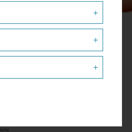
val auf
.000
chen
e in
ür die
liche