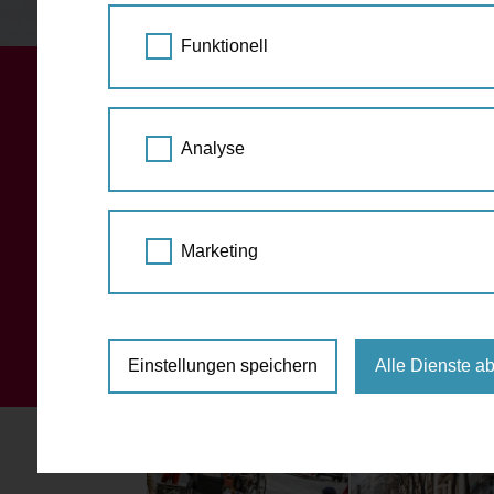
STARTSEITE
JAHRESRÜCKBLICK 2017
Funktionell
Erster Wiener Cargo
Analyse
Der erste Wiener "Cargobike Corso" fand am 
Marketing
Wiener Lastenrad-Community radelten zahlre
Einstellungen speichern
Alle Dienste a