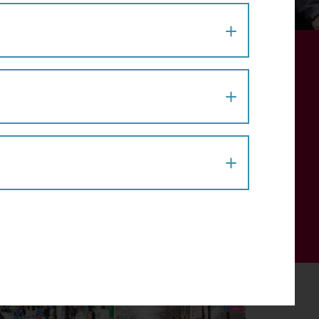
PROJEKT, AKTION # 0
istik Konferenz statt. Auf Einladung der
e Stadt.