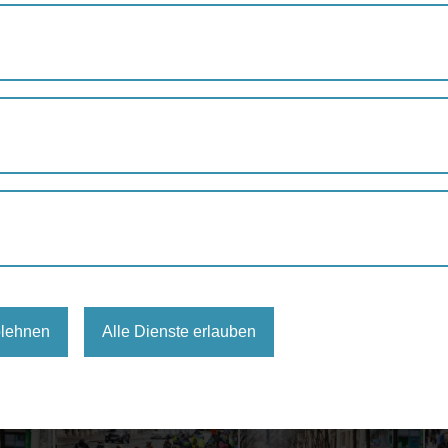
ERSTER WIENER CARGO BIKE CORSO
 Bike Corso
Sonntag, den 19.3.2017 im Vorfeld der Europäischen Fahrradlog
iche Männer und Frauen mit ihren Transportfahrrädern durch di
blehnen
Alle Dienste erlauben