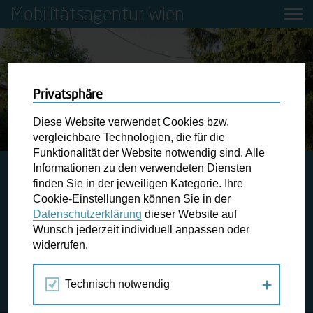
Mobilitätsagentur Wien
Privatsphäre
Diese Website verwendet Cookies bzw.
vergleichbare Technologien, die für die
Funktionalität der Website notwendig sind. Alle
Informationen zu den verwendeten Diensten
STARTSEITE
JAHRESRÜCKBLICK 2022
GEH-CAFÉ:
finden Sie in der jeweiligen Kategorie. Ihre
ESSLING RELAXED
Cookie-Einstellungen können Sie in der
Datenschutzerklärung
dieser Website auf
Wunsch jederzeit individuell anpassen oder
Geh-Café: Essling Relaxed
widerrufen.
Projekt, Aktion # 5
Technisch notwendig