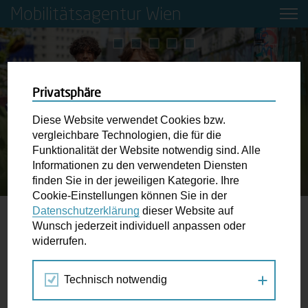
Mobilitätsagentur Wien
Privatsphäre
Diese Website verwendet Cookies bzw.
vergleichbare Technologien, die für die
Funktionalität der Website notwendig sind. Alle
Informationen zu den verwendeten Diensten
finden Sie in der jeweiligen Kategorie. Ihre
Cookie-Einstellungen können Sie in der
Datenschutzerklärung
dieser Website auf
Jahresrückblick der Mobilitätsagentur
Wunsch jederzeit individuell anpassen oder
2022
widerrufen.
Wir gehen in die Zukunft. Aber blicken noch einmal freudig
Technisch notwendig
zurück auf das ereignisreiche Jahr 2022.
Klicken und scrollen Sie sich durch das Jahr 2022 voller