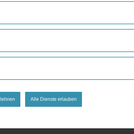
RADELN OHNE ALTER
 Städten weltweit bereits umgesetzt. Seit kurzem ist das auch in
e nicht mehr so mobil sind. Derzeit gibt es zwei Elektro-Rikscha
m Leben, des Kolpinghauses, Maimonides und des Tageszentr
blehnen
Alle Dienste erlauben