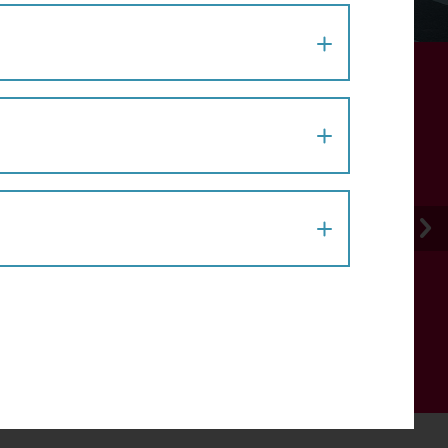
PROJEKT, AKTION # 11
 der Leopoldstadt in Wien möglich. “2inFahrt”
s, die die Mitglieder des Pensionistenklubs,
ums des Hilfswerks kostenlos nutzen