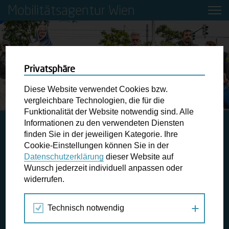
Mobilitätsagentur Wien
Privatsphäre
Diese Website verwendet Cookies bzw.
vergleichbare Technologien, die für die
Funktionalität der Website notwendig sind. Alle
Informationen zu den verwendeten Diensten
STARTSEITE
JAHRESRÜCKBLICK 2018
WALK WITH ME
finden Sie in der jeweiligen Kategorie. Ihre
– EINE ENTDECKUNGSREISE DURCH DIE LEOPOLDSTADT
Cookie-Einstellungen können Sie in der
Datenschutzerklärung
dieser Website auf
Wunsch jederzeit individuell anpassen oder
WALK with me – eine
widerrufen.
Entdeckungsreise durch die
Leopoldstadt
Technisch notwendig
Projekt, Aktion # 7