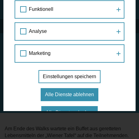
Funktionell
Analyse
Am 28. Juni luden wir zu einer Entdeckungstour rund um
das Nordbahnhofgelände. Unter dem Motto „Alt. Jung. Alt.
Marketing
Neu. Egal!“ spazierten wir aus dem älteren Teil des 2.
Bezirks ins Stadterweiterungsgebiet rund ums alte
Nordbahnhofareal. Am Weg haben wir Personen getroffen,
Einstellungen speichern
die die eine oder andere Story und Anekdote für uns bereit
hatten. Wir haben Neues erfahren und Altes entdeckt. Eine
Erkenntnis des Walks: das Leben in der Stadt muss nicht
Alle Dienste ablehnen
teuer sein.
Alle Dienste erlauben
Am Ende des Walks wartete ein Buffet aus geretteten
Lebensmitteln der „Wiener Tafel“ auf die Teilnehmenden.