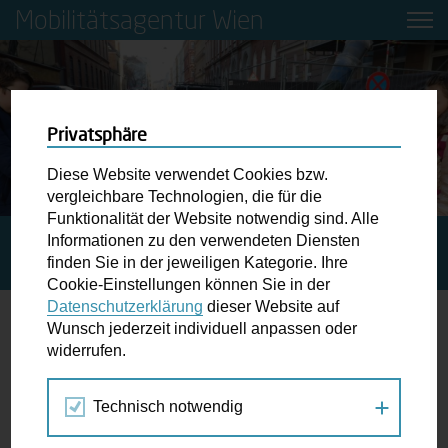
Mobilitätsagentur Wien
Privatsphäre
Diese Website verwendet Cookies bzw.
vergleichbare Technologien, die für die
Funktionalität der Website notwendig sind. Alle
Informationen zu den verwendeten Diensten
STARTSEITE
PRESSE
17. BEZIRK: NEUE
finden Sie in der jeweiligen Kategorie. Ihre
SCHULSTRASSE AB 1. MÄRZ
Cookie-Einstellungen können Sie in der
Datenschutzerklärung
dieser Website auf
Wunsch jederzeit individuell anpassen oder
17. Bezirk: Neue Schulstraße ab 1.
widerrufen.
März
Technisch notwendig
Schulstraßen sorgen seit dem Jahr 2018 für mehr
Sicherheit für Wiens Schulkinder. Ab 1. März gilt auch vor