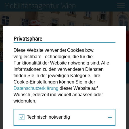
Mobilitätsagentur Wien
Privatsphäre
Diese Website verwendet Cookies bzw.
vergleichbare Technologien, die für die
Funktionalität der Website notwendig sind. Alle
Informationen zu den verwendeten Diensten
STARTSEITE
PRESSE
EUROPÄISCHE
finden Sie in der jeweiligen Kategorie. Ihre
FAHRRADLOGISTIK-KONFERENZ 2017 IN WIEN
Cookie-Einstellungen können Sie in der
Datenschutzerklärung
dieser Website auf
Wunsch jederzeit individuell anpassen oder
Europäische Fahrradlogistik-Konferenz
widerrufen.
2017 in Wien
Technisch notwendig
Am 20. und 21. März 2017 findet im Wiener
Museumsquartier die Europäische Fahrradlogistik-