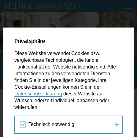
Mobilitätsagentur Wien
Privatsphäre
Diese Website verwendet Cookies bzw.
vergleichbare Technologien, die für die
STARTSEITE
PRESSE
MOBILITÄT MACHT SCHULE:
Funktionalität der Website notwendig sind. Alle
MOBILITÄTSBILDUNGSPROGRAMM, SCHULWEG-
Informationen zu den verwendeten Diensten
WORKSHOPS UND KOSTENLOSE RADFAHRKURSE FÜR
finden Sie in der jeweiligen Kategorie. Ihre
VOLKSSCHULKINDER
Cookie-Einstellungen können Sie in der
Datenschutzerklärung
dieser Website auf
Wunsch jederzeit individuell anpassen oder
Mobilität macht Schule:
widerrufen.
Mobilitätsbildungsprogramm,
Schulweg-Workshops und kostenlose
Technisch notwendig
Radfahrkurse für Volksschulkinder