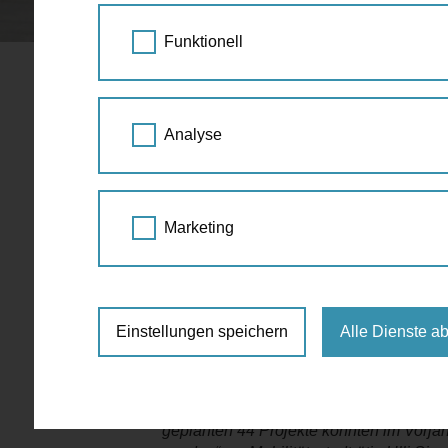
STARTSEITE
PRESSE
SIMA/PIPAL-LEI
Funktionell
Sima/Pipal-Leixner: 2
Analyse
Radwegeausbau
Bilanz 2022: Über 50 Projekte, 17 km neu
Marketing
neue km im Bezirksnetz – 26 Mio. Euro f
2022 hat die Stadt Wien in Sachen Radwegeau
der Geschichte der Stadt gestartet. Die beei
Einstellungen speichern
Alle Dienste a
Hauptradverkehrsnetz! Dazu kommen weitere
„2022 war wirklich ein Rekordjahr: Wir ha
das Budget damit verfünffacht (!) und so
geplanten 44 Projekte konnten im Vorj