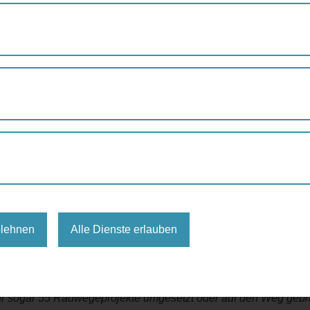
XNER: 2022 WAR REKORDJAHR FÜR RADWEGEAUSBAU
022 war Rekordjahr für
 gebaute Radinfrastruktur im Hauptradwegenetz, zusätzlich 
ür Radwegeausbau – Budget verfünffacht.
sbau ordentlich in die Pedale getreten und die größte Offens
ndruckende Bilanz: 17 km neu gebaute Radinfrastruktur allein i
blehnen
Alle Dienste erlauben
 15 km neue Radinfrastruktur im Bezirksnetz.
ben erstmals mehr als 26 Mio. Euro in die Radinfrastruktur inves
 viele Kilometer und Projekte umgesetzt wie noch nie zuvor! Anst
ahr sogar 55 Radwegeprojekte umgesetzt oder auf den Weg gebr