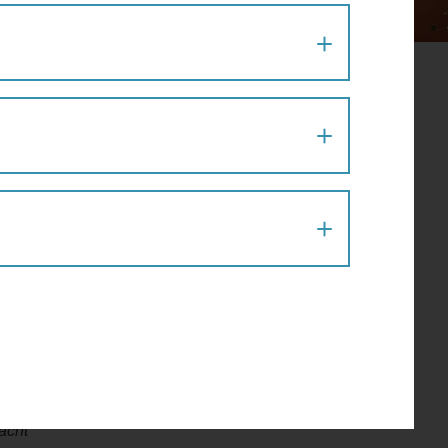
15
ive in
m
tiert,
att der
acht