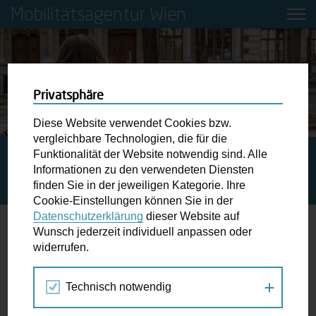
Mobilitätsagentur Wien
Privatsphäre
Diese Website verwendet Cookies bzw.
vergleichbare Technologien, die für die
Funktionalität der Website notwendig sind. Alle
STARTSEITE
PRESSE
STREET POINTS: ZU-FUSS-G
Informationen zu den verwendeten Diensten
EHEN IST GESUND, MACHT SCHLAU UND SCHÜTZT DAS K
finden Sie in der jeweiligen Kategorie. Ihre
LIMA
Cookie-Einstellungen können Sie in der
Datenschutzerklärung
dieser Website auf
Wunsch jederzeit individuell anpassen oder
Street Points: Zu-Fuß-Gehen ist
widerrufen.
gesund, macht schlau und schützt das
Klima
Technisch notwendig