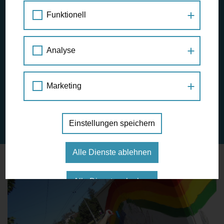
Funktionell
Analyse
In den letzten beiden Schulwochen wurden im 14. und 16.
Bezirk gemalt und gepinselt. Kinder aus zehn Volks- und
Mittelschulklassen bemalen noch bis Ende Juni zehn
Marketing
Schaltkästen entlang ihrer Schulwege. Wegen des
Breitbandausbaus wurden große Schaltkästen aufgestellt.
Diese wurden künstlerisch gestaltet und verschönern
Einstellungen speichern
seither Wiens Straßen.
Alle Dienste ablehnen
Alle Dienste erlauben