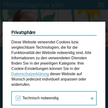
Mobilitätsagentur Wien
Privatsphäre
Diese Website verwendet Cookies bzw.
vergleichbare Technologien, die für die
Funktionalität der Website notwendig sind. Alle
STARTSEITE
JAHRESRÜCKBLICK 2017
A1
Informationen zu den verwendeten Diensten
SCHALTKÄSTEN: KINDER BRINGEN FARBE INS WIENER
finden Sie in der jeweiligen Kategorie. Ihre
STADTBILD 2017
Cookie-Einstellungen können Sie in der
Datenschutzerklärung
dieser Website auf
Wunsch jederzeit individuell anpassen oder
A1 Schaltkästen: Kinder bringen
widerrufen.
Farbe ins Wiener Stadtbild 2017
Projekt, Aktion # 0
Technisch notwendig