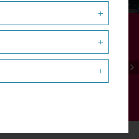
PROJEKT, AKTION # 15
 Spielplatz bringen: Ein Transportfahrrad
 11 Cargo Bikes an Standorten in ganz Wien