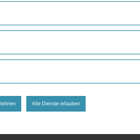
GRÄTZLRAD WIEN
, Möbel in die neue Wohnung transportieren oder die Kinder zum
tzlräder können kostenlos ausgeborgt werden. Derzeit kann aus
blehnen
Alle Dienste erlauben