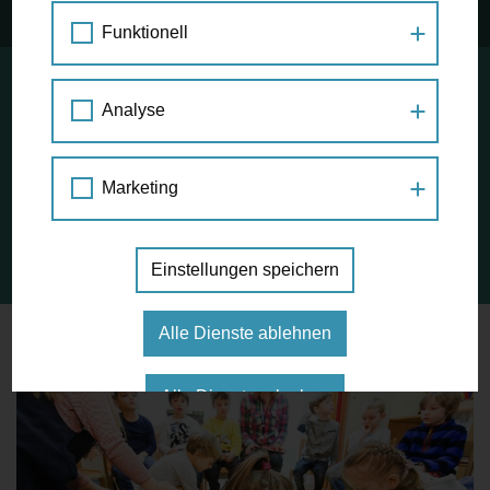
Funktionell
Je früher Kinder das Zu-Fuß-Gehen und Radfahren für sich
Analyse
in der Stadt entdecken, umso mehr finden sie auch im
Erwachsenenalter Gefallen daran. Die Mobilitätsagentur
Wien hat deshalb mit der Mobilitätsbox ein Angebot für
Kindergartenkinder geschaffen. Im Jahr 2018 war die Box
Marketing
50 Mal im Einsatz. An dem Ort, den Sie angeklickt haben,
befindet sich ein Kindergarten, in dem mit der Box gespielt
wurde.
Einstellungen speichern
Alle Dienste ablehnen
Alle Dienste erlauben