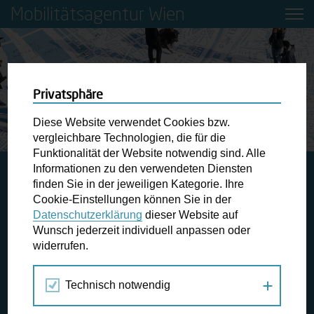
Mobilitätsagentur Wien
Privatsphäre
Diese Website verwendet Cookies bzw.
vergleichbare Technologien, die für die
Funktionalität der Website notwendig sind. Alle
Informationen zu den verwendeten Diensten
STARTSEITE
JAHRESRÜCKBLICK 2021
ERSTE
finden Sie in der jeweiligen Kategorie. Ihre
BUNDESWEITE FÖRDERUNG FÜR DAS ZU-FUSS-GEHEN
Cookie-Einstellungen können Sie in der
Datenschutzerklärung
dieser Website auf
Wunsch jederzeit individuell anpassen oder
Erste bundesweite Förderung für
widerrufen.
das Zu-Fuß-Gehen
Projekt, Aktion # 1
Technisch notwendig