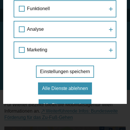
Funktionell
Analyse
Zu-Fuß-Gehen ist eine kommunale Angelegenheit. Wenn
Gemeinden bzw. Bezirke, sich dazu entschließen, etwas
für das Zu-Fuß-Gehen zu tun, so sind sie damit meist auf
Marketing
sich allein gestellt. Bisher waren Förderungen für den
Fußverkehr auf Länderebene spärlich, auf Bundesebene
gar nicht vorgesehen. Das hat sich im April 2021 geändert -
Einstellungen speichern
mit der ersten bundesweiten Förderung für Infrastruktur, die
das Zu-Fuß-Gehen begünstigt.
Alle Dienste ablehnen
Für Wiener Bezirke bietet die Mobilitätsagentur Wien
Alle Dienste erlauben
Informationen an.
Weiterführende Infos: Bundesweite
Förderung für das Zu-Fuß-Gehen